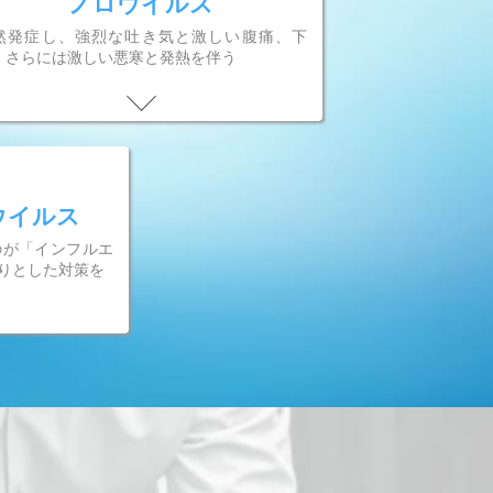
ノロウイルス
然発症し、強烈な吐き気と激しい腹痛、下
、さらには激しい悪寒と発熱を伴う
ウイルス
のが「インフルエ
りとした対策を