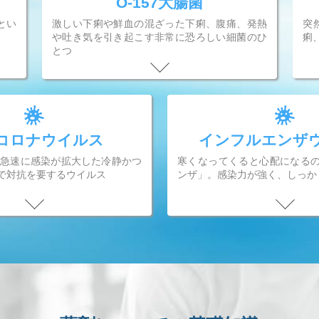
O-157大腸菌
とい
激しい下痢や鮮血の混ざった下痢、腹痛、発熱
突
や吐き気を引き起こす非常に恐ろしい細菌のひ
痢
とつ
コロナウイルス
インフルエンザ
から急速に感染が拡大した冷静かつ
寒くなってくると心配になる
で対抗を要するウイルス
ンザ」。感染力が強く、しっか