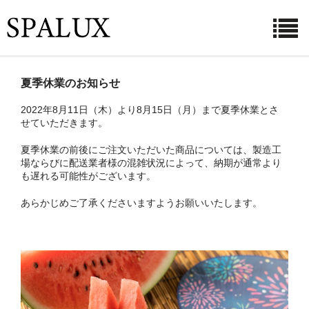
ホーム
夏季休業のお知らせ
お知らせ
2022年8月11日（木）より8月15日（月）まで夏季休業とさ
せていただきます。
利用シーン
夏季休業の前後にご注文いただいた商品については、製造工
菌・ウイルスとその対策
場ならびに配送業者様の混雑状況によって、納期が通常より
も遅れる可能性がございます。
商品紹介
あらかじめご了承くださいますようお願いいたします。
ご購入ページ
よくある質問
会社概要