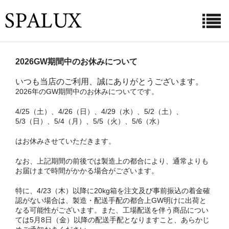
ホーム
2026GW期間中のお休みについて
お知らせ
いつも当店のご利用、誠にありがとうございます。
2026年のGW期間中のお休みについてです。
利用シーン
4/25（土）、4/26（日）、4/29（水）、5/2（土）、
菌・ウイルスとその対策
5/3（日）、5/4（月）、5/5（火）、5/6（水）
はお休みさせていただきます。
商品紹介
なお、上記期間の前後では製造上の都合により、通常よりも
ご購入ページ
お届けまで時間がかかる場合がございます。
よくある質問
特に、4/23（木）以降に20kg箱を注文及び事前振込の着金確
認がない場合は、製造・配送手配の都合上GW明けに出荷と
なる可能性がございます。また、工場配送を伴う商品につい
会社概要
ては5月8日（金）以降の配送手配となりますこと、あらかじ