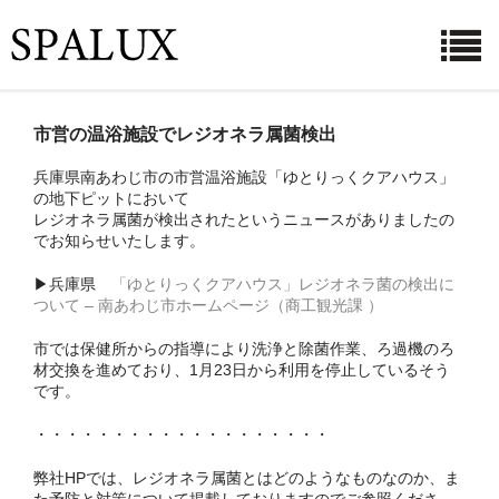
ホーム
市営の温浴施設でレジオネラ属菌検出
お知らせ
兵庫県南あわじ市の市営温浴施設「ゆとりっくクアハウス」
の地下ピットにおいて
利用シーン
レジオネラ属菌が検出されたというニュースがありましたの
でお知らせいたします。
菌・ウイルスとその対策
▶兵庫県
「ゆとりっくクアハウス」レジオネラ菌の検出に
ついて – 南あわじ市ホームページ（商工観光課 ）
商品紹介
市では保健所からの指導により洗浄と除菌作業、ろ過機のろ
ご購入ページ
材交換を進めており、1月23日から利用を停止しているそう
です。
よくある質問
・・・・・・・・・・・・・・・・・・・
会社概要
弊社HPでは、レジオネラ属菌とはどのようなものなのか、ま
た予防と対策について掲載しておりますのでご参照くださ