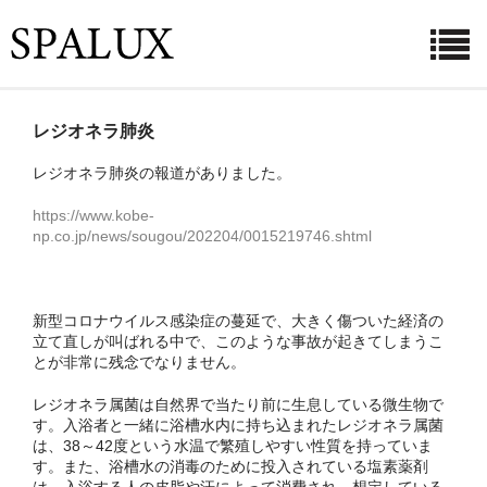
ホーム
レジオネラ肺炎
お知らせ
レジオネラ肺炎の報道がありました。
利用シーン
https://www.kobe-
np.co.jp/news/sougou/202204/0015219746.shtml
菌・ウイルスとその対策
商品紹介
新型コロナウイルス感染症の蔓延で、大きく傷ついた経済の
立て直しが叫ばれる中で、このような事故が起きてしまうこ
ご購入ページ
とが非常に残念でなりません。
よくある質問
レジオネラ属菌は自然界で当たり前に生息している微生物で
す。入浴者と一緒に浴槽水内に持ち込まれたレジオネラ属菌
は、38～42度という水温で繁殖しやすい性質を持っていま
会社概要
す。また、浴槽水の消毒のために投入されている塩素薬剤
は、入浴する人の皮脂や汗によって消費され、想定している