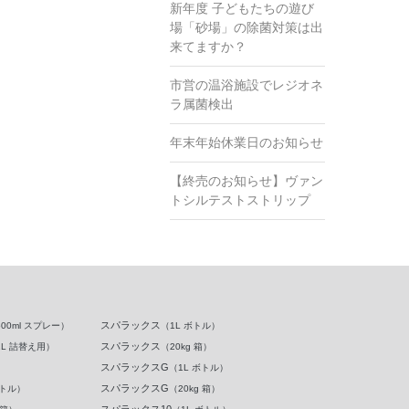
新年度 子どもたちの遊び
場「砂場」の除菌対策は出
来てますか？
市営の温浴施設でレジオネ
ラ属菌検出
年末年始休業日のお知らせ
【終売のお知らせ】ヴァン
トシルテストストリップ
スパラックス
500ml スプレー）
（1L ボトル）
スパラックス
1L 詰替え用）
（20kg 箱）
スパラックスG
（1L ボトル）
スパラックスG
ボトル）
（20kg 箱）