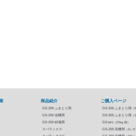
策
商品紹介
ご購入ページ
GS-200 ふきとり用
GS-200 ふきとり用
（
GS-200 浴槽用
GS-200 ふきとり用
（
GS-200 砂場用
GS-pro
（20kg 箱）
スパラックス
GS-200 浴槽用
（1L 