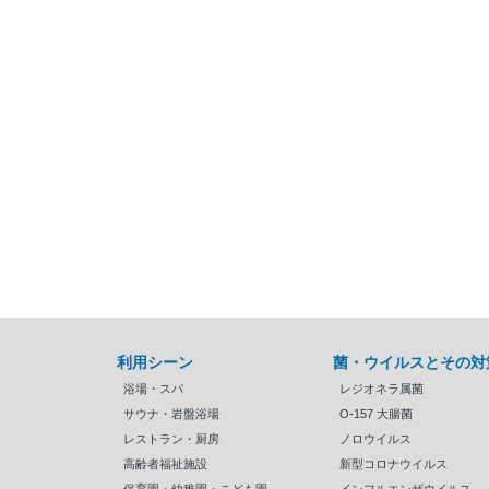
利用シーン
菌・ウイルスとその対
浴場・スパ
レジオネラ属菌
サウナ・岩盤浴場
O-157 大腸菌
レストラン・厨房
ノロウイルス
高齢者福祉施設
新型コロナウイルス